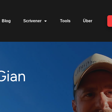
Blog
Scrivener
Tools
Über
 Gian